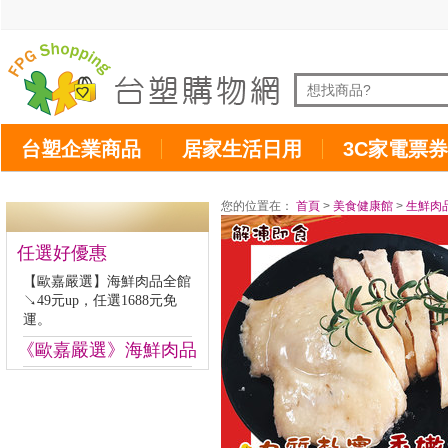
台塑企業商品
居家生活日用
3C家電票券
您的位置在：
首頁
>
美食健康館
>
生鮮肉
任選好優惠
【歐嘉嚴選】海鮮肉品全館
↘49元up，任選1688元免
運。
《歐嘉嚴選》海鮮肉品