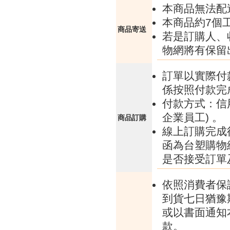
本商品無法配
本商品約7個
商品寄送
若是訂購人、
物網將有保留
訂單以實際付
係按照付款完
付款方式：信
企業員工) 。
商品訂購
線上訂購完成
函為台塑購物
是否接受訂單
依照消費者保
到貨七日猶豫
或以書面通知
款。