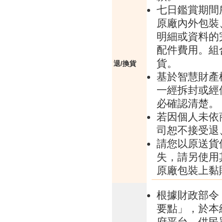
七日鑑賞期間
原廠內外包裝
明細或資料的
配件費用。組
貨。
退/換貨
基於智慧財產
一經拆封或經
必確認清楚。
若因個人未依
司恕不接受退
請您以原送貨
失，請另使用
原廠包裝上黏
根據財政部令 
要點」，於本
府平台，供民