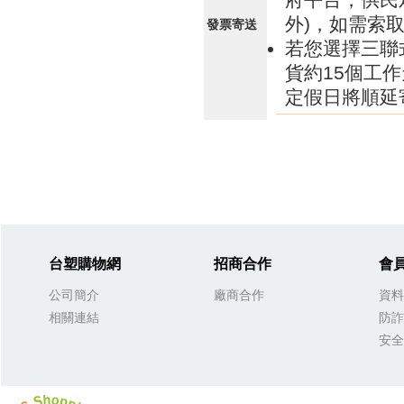
外)，如需索
發票寄送
若您選擇三聯
貨約15個工
定假日將順延
台塑購物網
招商合作
會
公司簡介
廠商合作
資料
相關連結
防詐
安全