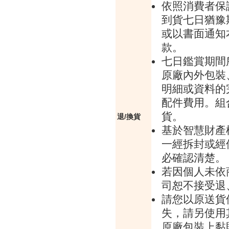
依照消費者保
到貨七日猶豫
或以書面通知
款。
七日鑑賞期間
原廠內外包裝
明細或資料的
配件費用。組
貨。
退/換貨
基於智慧財產
一經拆封或經
必確認清楚。
若因個人未依
司恕不接受退
請您以原送貨
失，請另使用
原廠包裝上黏