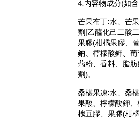
4.內容物成分(如
芒果布丁:水、芒
劑[乙醯化己二酸
果膠(柑橘果膠、葡
鈉、檸檬酸鉀、葡
蒻粉、香料、脂肪
劑)。
桑椹果凍:水、桑椹
果酸、檸檬酸鉀、
槐豆膠、果膠(柑橘