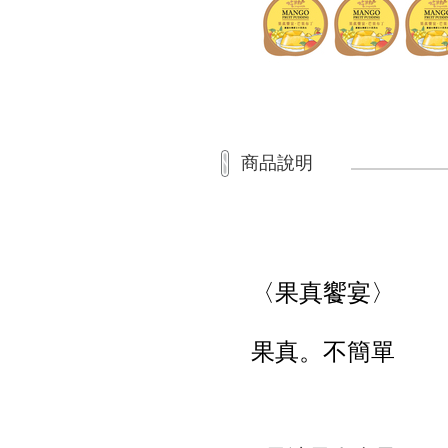
商品說明
〈果真饗宴〉
果真。不簡單