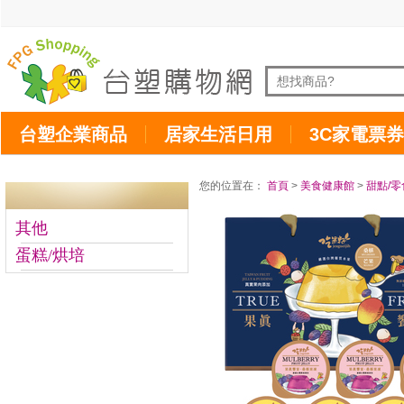
台塑企業商品
居家生活日用
3C家電票券
您的位置在：
首頁
>
美食健康館
>
甜點/零
其他
蛋糕/烘培