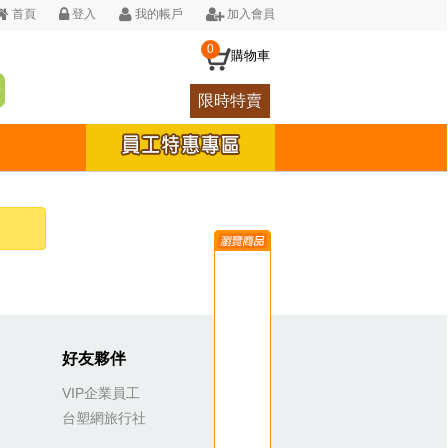
首頁
登入
我的帳戶
加入會員
0
購物車
限時特賣
好友夥伴
VIP企業員工
台塑網旅行社