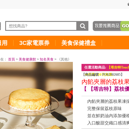
日用
3C家電票券
美食保健禮盒
置在：
首頁
>
美食健康館
>
知名美食
> 《其他》
任選活動商品:
【塔吉特Tou
【商品編號：PO02002685】
★任選1500元免運。
內餡夾層的荔枝
【 【塔吉特】荔枝優格
內餡夾層的荔枝果凍
完整保留荔枝原味
並在鮮奶油內添加優
入口酸甜交織口感清