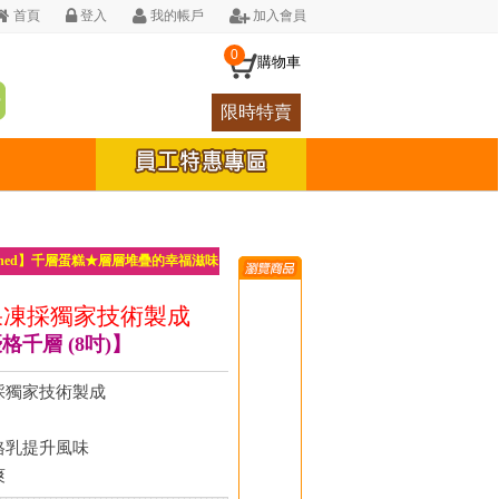
首頁
登入
我的帳戶
加入會員
0
購物車
限時特賣
ched】千層蛋糕★層層堆疊的幸福滋味
果凍採獨家技術製成
千層 (8吋)】
採獨家技術製成
格乳提升風味
爽