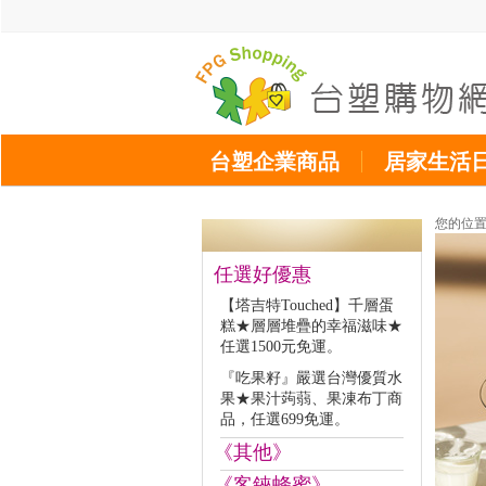
台塑企業商品
居家生活
您的位
任選好優惠
【塔吉特Touched】千層蛋
糕★層層堆疊的幸福滋味★
任選1500元免運。
『吃果籽』嚴選台灣優質水
果★果汁蒟蒻、果凍布丁商
品，任選699免運。
《其他》
《客錸蜂蜜》