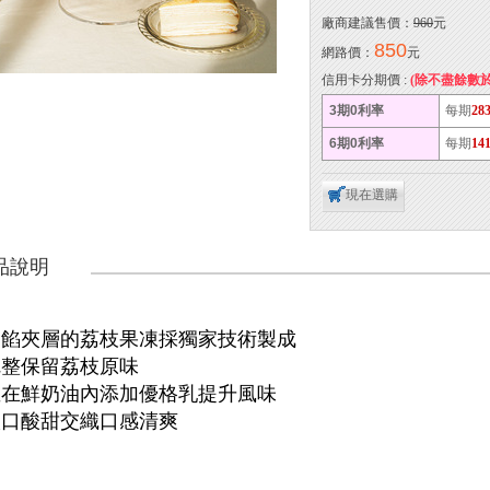
廠商建議售價：
960
元
850
網路價：
元
信用卡分期價 :
(除不盡餘數
3期0利率
每期
28
6期0利率
每期
14
現在選購
品說明
內餡夾層的荔枝果凍採獨家技術製成
完整保留荔枝原味
並在鮮奶油內添加優格乳提升風味
入口酸甜交織口感清爽