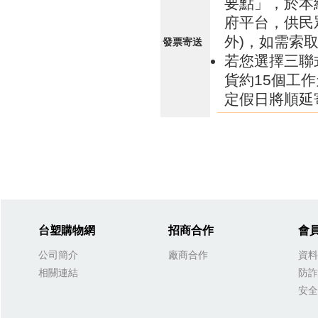
要點」，於本
府平台，供民
外)，如需索
發票寄送
若您選擇三聯
貨約15個工
定假日將順延
台塑購物網
招商合作
會
公司簡介
廠商合作
資料
相關連結
防詐
安全