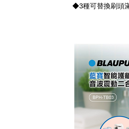
◆3種可替換刷頭