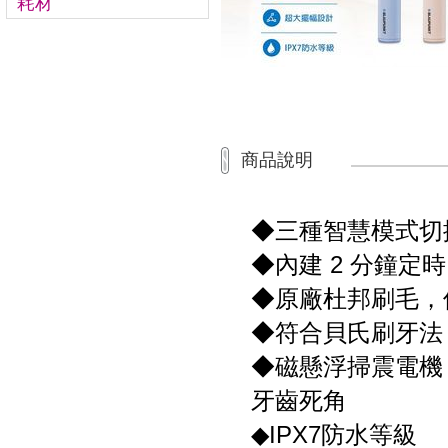
耗材
商品說明
◆三種智慧模式切
◆內建 2 分鐘定時
◆原廠杜邦刷毛，
◆符合貝氏刷牙法
◆磁懸浮掃震電機，
牙齒死角
◆IPX7防水等級