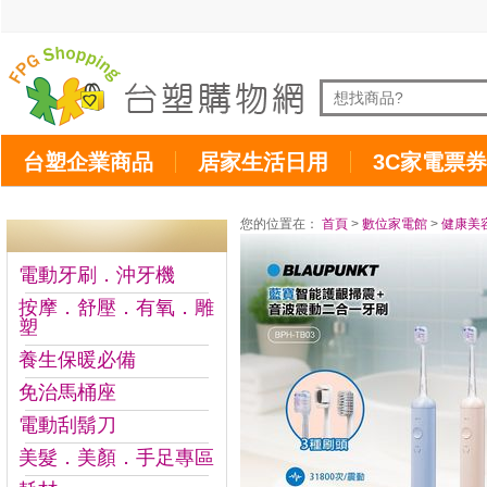
台塑企業商品
居家生活日用
3C家電票券
您的位置在：
首頁
>
數位家電館
>
健康美
電動牙刷．沖牙機
按摩．舒壓．有氧．雕
塑
養生保暖必備
免治馬桶座
電動刮鬍刀
美髮．美顏．手足專區