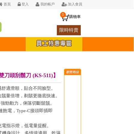
首頁
登入
我的帳戶
加入會員
0
購物車
限時特賣
雙刀頭刮鬍刀 (KS-511)】
感舒適滑順，貼合不同臉型。
進鬚量倍增，剃鬍更徹底快速。
達，強勁動力，俐落切斷鬍鬚。
速飽電，Type-C接頭即插即
充電指示燈，低電量提醒。
離式機身設計，多情境適用，乾濕