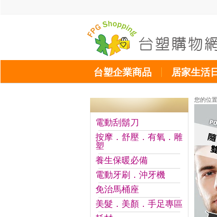
台塑企業商品
居家生活
您的位
電動刮鬍刀
按摩．舒壓．有氧．雕
塑
養生保暖必備
電動牙刷．沖牙機
免治馬桶座
美髮．美顏．手足專區