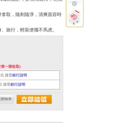
好拿取，隨剃隨淨，清爽面容時
身、旅行，輕裝便攜不馬虎。
於第一期收取)
6
元 接受
銀行說明
元 接受
銀行說明
入購物車