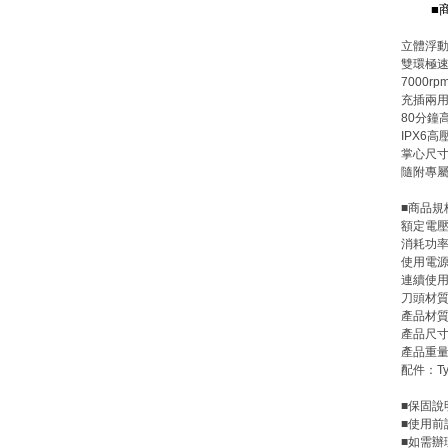
■
立體浮
雙環極
7000
充插兩用
80分鐘
IPX6
掌心尺
隨附專
■商品規
額定電壓
消耗功率
使用電源
連續使
刀頭材
產品材質
產品尺寸：
產品重量：
配件：T
■保固
■使用
■如需辦