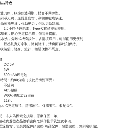
商品特色
動雙刀頭，觸感舒適滑順，貼合不同臉型。
速剔淨刀網，進鬚量倍增，剃鬍更徹底快速。
rpm高效能馬達，強勁動力，俐落切斷鬍鬚。
，1.5小時快速飽電，Type-C接頭即插即用。
高續航，貼心充電指示燈，低電量提醒。
高壓水洗，分離式機身設計，多情境適用，乾濕兩用更便利。
寸，握感扎實好拿取，隨剃隨淨，清爽面容時刻保持。
屬收納袋，隨身、旅行，輕裝便攜不馬虎。
格
：DC 5V
：5W
：600mAh鋰電池
用時間：約80分鐘（視使用情況而異）
質：不鏽鋼
：ABS塑膠
W60xH88xD32 mm
118 g
ype-C充電線*1、清潔刷*1、保護蓋*1、收納袋*1
說明：非人為因素之損壞，原廠保固一年。
前請確實遵從產品說明書內之操作指示及注意事項。
理退換貨，包裝與配件須完整(商品配件、包裝完整，無刮痕損傷)。