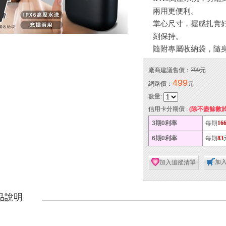
兩用更便利。
掌心尺寸，握感扎實
刻保持。
隨附專屬收納袋，隨
廠商建議售價：
799
元
499
網路價：
元
數量:
信用卡分期價 :
(除不盡餘數
3期0利率
每期
16
6期0利率
每期
83
加
加入追蹤清單
品說明