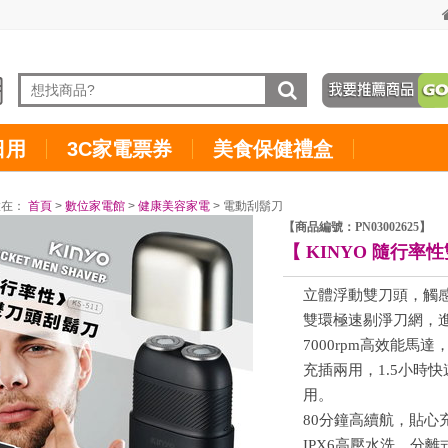
日用
3C家電票券
美食保健禮盒
置在：
首頁
>
數位家電館
>
健康美容家電
> 電動刮鬍刀
【商品編號：PN03002625】
【 KINYO 隨行率性
立體浮動雙刀頭，觸
雙環極速剔淨刀網，
7000rpm高效能馬
充插兩用，1.5小時快
用。
80分鐘高續航，貼心
IPX6高壓水洗，分