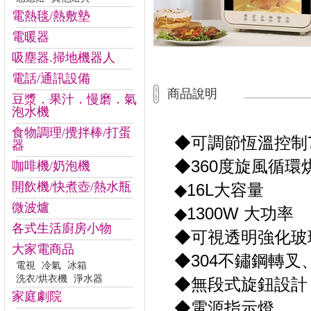
電熱毯/熱敷墊
電暖器
吸塵器.掃地機器人
電話/通訊設備
商品說明
豆漿．果汁．慢磨．氣
泡水機
食物調理/攪拌棒/打蛋
◆可調節恆溫控制70
器
◆360度旋風循環
咖啡機/奶泡機
開飲機/快煮壺/熱水瓶
◆16L大容量
微波爐
◆1300W 大功率
各式生活廚房小物
◆可視透明強化玻
大家電商品
◆304不鏽鋼轉
電視
冷氣
冰箱
洗衣/烘衣機
淨水器
◆無段式旋鈕設計
家庭劇院
◆電源指示燈