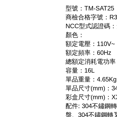
型號：TM-SAT25
商檢合格字號：R33
NCC型式認證碼
顏色：
額定電壓：110V~
額定頻率：60Hz
總額定消耗電功率：
容量：16L
單品重量：4.65Kg
單品尺寸(mm)：342
彩盒尺寸(mm)：X
配件: 304不鏽
盤、304不鏽鋼