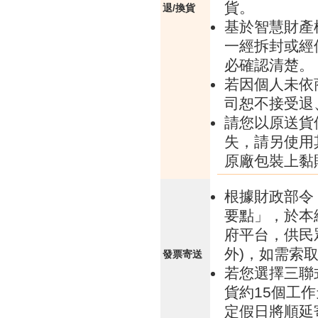
貨。
退/換貨
基於智慧財產
一經拆封或經
必確認清楚。
若因個人未依
司恕不接受退
請您以原送貨
失，請另使用
原廠包裝上黏
根據財政部令 
要點」，於本
府平台，供民
外)，如需索
發票寄送
若您選擇三聯
貨約15個工
定假日將順延