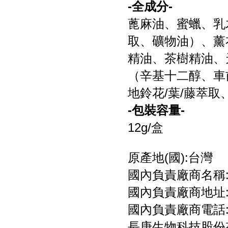
-全成分-
蓖麻油、蜜蠟、乳
取、礦物油）、薰
精油、茶樹精油、
（辛基十二醇、車
地鈴花/葉/藤萃取
-包裝容量-
12g/盒
原產地(國):台灣
國內負責廠商名稱
國內負責廠商地址:
國內負責廠商電話:08
長庚生物科技股份