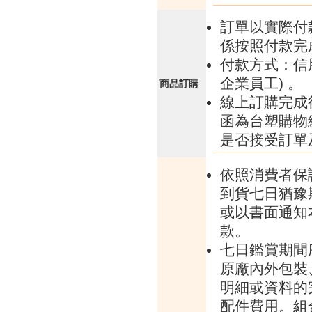
訂單以實際付
係按照付款完
付款方式：信
企業員工) 。
商品訂購
線上訂購完成
函為台塑購物
是否接受訂單
依照消費者保
到貨七日猶豫
或以書面通知
款。
七日鑑賞期間
原廠內外包裝
明細或資料的
配件費用。組