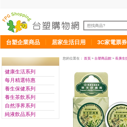
台塑企業商品
居家生活日用
3C家電票券
您的位置在：
首頁
>
台塑商品館
>
長庚生
健康生活系列
每月精選特惠
養生保健系列
養生茶飲系列
自然淨界系列
純液飲品系列