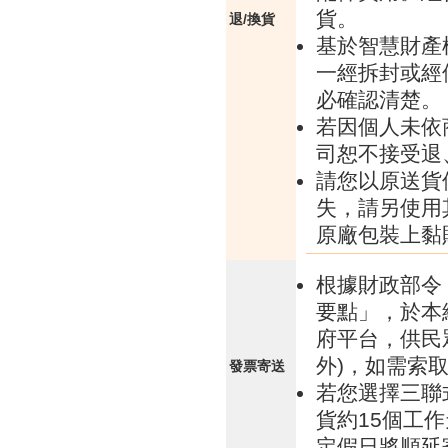
貨。
退/換貨
基於智慧財產
一經拆封或經
必確認清楚。
若因個人未依
司恕不接受退
請您以原送貨
失，請另使用
原廠包裝上黏
根據財政部令 
要點」，於本
府平台，供民
外)，如需索
發票寄送
若您選擇三聯
貨約15個工
定假日將順延