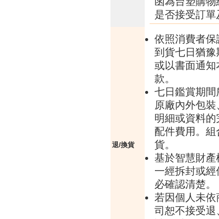
函為台塑購物
是否接受訂單
依照消費者保
到貨七日猶豫
或以書面通知
款。
七日鑑賞期間
原廠內外包裝
明細或資料的
配件費用。組
貨。
退/換貨
基於智慧財產
一經拆封或經
必確認清楚。
若因個人未依
司恕不接受退