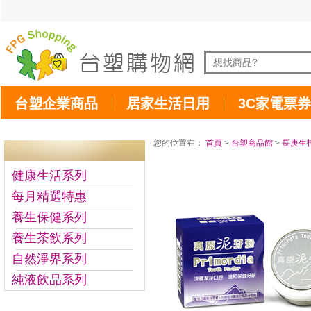
台塑企業商品
居家生活日用
3C家電票券
您的位置在：
首頁
>
台塑商品館
>
長庚生
健康生活系列
每月精選特惠
養生保健系列
養生茶飲系列
自然淨界系列
純液飲品系列