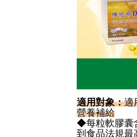
適用對象：
適
營養補給
◆每粒軟膠囊含
到食品法規最