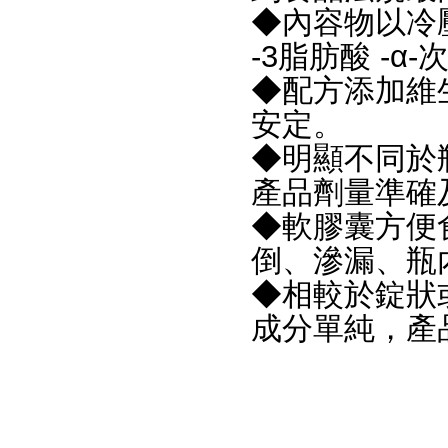
◆內容物以冷
-3脂肪酸 -α-
◆配方添加維
安定。
◆明顯不同於
產品劑量準確
◆軟膠囊方便
倒、滲漏、瓶
◆相較於錠狀
成分單純，產