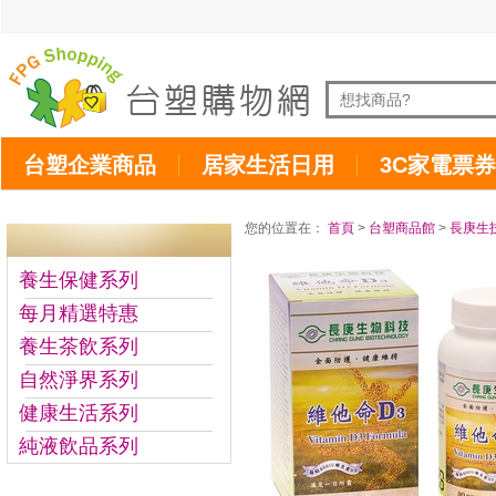
台塑企業商品
居家生活日用
3C家電票券
您的位置在：
首頁
>
台塑商品館
>
長庚生
養生保健系列
每月精選特惠
養生茶飲系列
自然淨界系列
健康生活系列
純液飲品系列