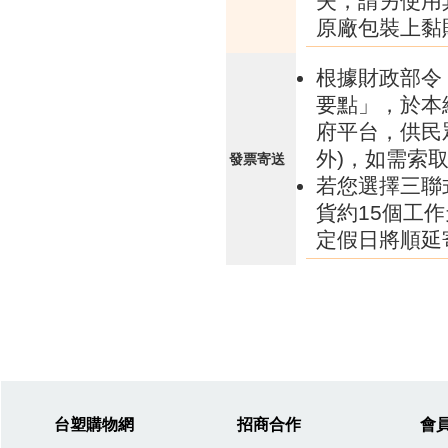
失，請另使用
原廠包裝上黏
根據財政部令 
要點」，於本
府平台，供民
外)，如需索
發票寄送
若您選擇三聯
貨約15個工
定假日將順延
台塑購物網
招商合作
會