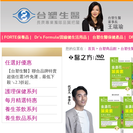
| FORTE保養品 |
Dr’s Formula/固齒健生活用品 |
台塑生醫保健產品 |
D
您的位置在：
首頁
>
台塑商品館
>
台塑生
任選好優惠
【台塑生醫】聯合品牌特賣
超值任選5件免運，最低下
殺↘2.3折起。
護理保健系列
每月精選特惠
養生茶飲系列
養生飲品系列