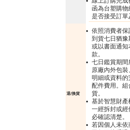
線上訂購完成
函為台塑購物
是否接受訂單
依照消費者保
到貨七日猶豫
或以書面通知
款。
七日鑑賞期間
原廠內外包裝
明細或資料的
配件費用。組
貨。
退/換貨
基於智慧財產
一經拆封或經
必確認清楚。
若因個人未依