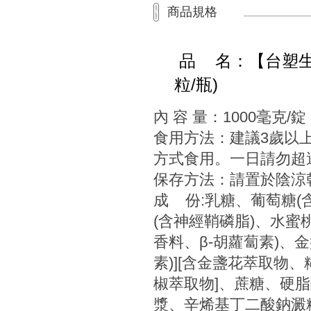
商品規格
品 名：【台塑生醫
粒/瓶)
內 容 量：1000毫克/錠
食用方法：建議3歲以
方式食用。一日請勿超過
保存方法：請置於陰涼
成 份:乳糖、葡萄糖(
(含神經鞘磷脂)、水蜜
香料、β-胡蘿蔔素)、
素)][含金盞花萃取物
椒萃取物]、蔗糖、硬脂
漿、辛烯基丁二酸鈉澱