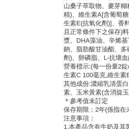
山桑子萃取物、麥芽糊
精)、維生素A[含葡萄
生素E(抗氧化劑)]、
且正常條件下之保存)料
漿、DHA藻油、辛烯
鈉、脂肪酸甘油酯、多
劑)、卵磷脂、L-抗壞血
營養標示:(每一份量2錠/本
生素C 100毫克,維生素E 6
其他成份:濃縮乳清蛋白(
素、玉米黃素(含消旋玉米
＊參考值未訂定
保存期限：2年(係指在
注意事項：
1.本產品含有牛奶及其